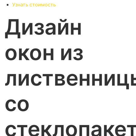
Узнать стоимость
Дизайн
окон из
лиственниц
со
стеклопаке