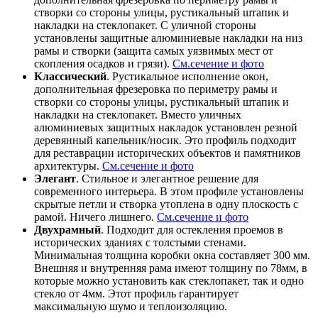
створки со стороны улицы, рустикальный штапик и
накладки на стеклопакет. С уличной стороны
установлены защитные алюминиевые накладки на низ
рамы и створки (защита самых уязвимых мест от
скопления осадков и грязи).
См.сечение и фото
Классический
. Рустикальное исполнение окон,
дополнительная фрезеровка по периметру рамы и
створки со стороны улицы, рустикальный штапик и
накладки на стеклопакет. Вместо уличных
алюминиевых защитных накладок установлен резной
деревянный капельник/носик. Это профиль подходит
для реставрации исторических объектов и памятников
архитектуры.
См.сечение и фото
Элегант
. Стильное и элегантное решение для
современного интерьера. В этом профиле установлены
скрытые петли и створка утоплена в одну плоскость с
рамой. Ничего лишнего.
См.сечение и фото
Двухрамный
. Подходит для остекления проемов в
исторических зданиях с толстыми стенами.
Минимальная толщина коробки окна составляет 300 мм.
Внешняя и внутренняя рама имеют толщину по 78мм, в
которые можно установить как стеклопакет, так и одно
стекло от 4мм. Этот профиль гарантирует
максимальную шумо и теплоизоляцию.