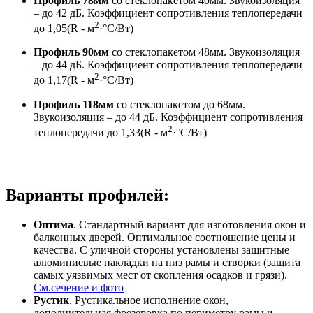
Профиль 78мм
со стеклопакетом 40мм. Звукоизоляция
– до 42 дБ. Коэффициент сопротивления теплопередачи
2
до 1,05(R - м
·°C/Вт)
Профиль 90мм
со стеклопакетом 48мм. Звукоизоляция
– до 44 дБ. Коэффициент сопротивления теплопередачи
2
до 1,17(R - м
·°C/Вт)
Профиль 118мм
со стеклопакетом до 68мм.
Звукоизоляция – до 44 дБ. Коэффициент сопротивления
2
теплопередачи до 1,33(R - м
·°C/Вт)
Варианты профилей:
Оптима
. Стандартный вариант для изготовления окон и
балконных дверей. Оптимальное соотношение цены и
качества. С уличной стороны установлены защитные
алюминиевые накладки на низ рамы и створки (защита
самых уязвимых мест от скопления осадков и грязи).
См.сечение и фото
Рустик
. Рустикальное исполнение окон,
дополнительная фрезеровка по периметру рамы и