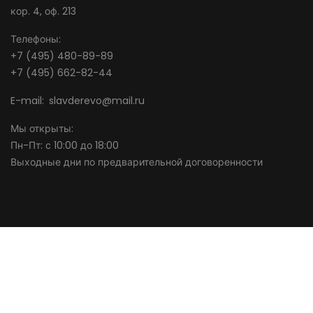
кор. 4, оф. 213
Телефоны
+7 (495) 480-89-89
+7 (495) 662-82-44
E-mail
slavderevo@mail.ru
Мы открыты
Пн-Пт: с 10:00 до 18:00
Выходные дни по предварительной договоренности