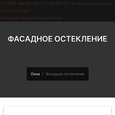
+7 (495) 480-89-89
+7 (495) 662-82-44
slavderevo@mail.ru
Заказать расчет
Whatsapp
Telegram
Huozz
Rutube
ФАСАДНОЕ ОСТЕКЛЕНИЕ
Фасадное остекление в Москве под ключ от производителя!
Выгодные цены. Закажите с гарантией от 5 лет. Звоните.
Окна
Фасадное остекление